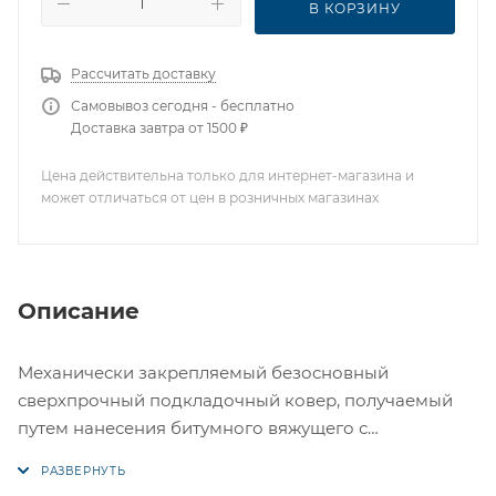
В КОРЗИНУ
Рассчитать доставку
Самовывоз сегодня - бесплатно
Доставка завтра от 1500 ₽
Цена действительна только для интернет-магазина и
может отличаться от цен в розничных магазинах
Описание
Механически закрепляемый безосновный
сверхпрочный подкладочный ковер, получаемый
путем нанесения битумного вяжущего с
добавлением СБС полимеров на многослойную
полипропиленовую ткань, с последующей защитой