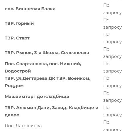
По
пос. Вишневая Балка
запросу
По
ТЗР. Горный
запросу
По
ТЗР. Старт
запросу
По
ТЗР. Рынок, 3-я Школа, Селезневка
запросу
Пос. Спартановка, пос. Нижний,
По
Водострой
запросу
ТЗР. ул.Дегтярева ДК ТЗР, Военком,
По
Роддом
запросу
По
Машхимторг до кладбища
запросу
ТЗР. Алюмин Дачи, Завод, Кладбище и
По
далее
запросу
По
Пос. Латошинка
запросу