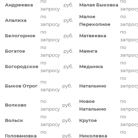
по
по
Андреевка
руб.
Малая Быковка
запросу
запрос
по
Малое
по
Апалиха
руб.
запросу
Перекопное
запрос
по
по
Белогорное
руб.
Матвеевка
запросу
запрос
по
по
Богатое
руб.
Маянга
запросу
запрос
по
по
Богородское
руб.
Медынка
запросу
запрос
по
по
Быков Отрог
руб.
Натальино
запрос
запросу
по
Новое
по
Волково
руб.
запросу
Натальино
запрос
по
по
Вольск
руб.
Крутое
запросу
запрос
по
по
Головановка
руб.
Николевка