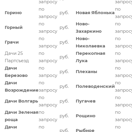
запросу
запрос
по
по
Горино
руб.
Новая Яблонька
запросу
запрос
по
Ново-
по
Горный
руб.
запросу
Захаркино
запрос
по
Ново-
по
Грачи
руб.
запросу
Николаевка
запрос
Дачи 25
по
Перекопная
по
руб.
Партсъезд
запросу
Лука
запрос
Дачи
по
по
руб.
Плеханы
Березово
запросу
запрос
Дачи
по
по
руб.
Полеводенский
Возрождение
запросу
запрос
по
по
Дачи Волгарь
руб.
Пугачев
запросу
запрос
Дачи Зеленая
по
по
руб.
Рощино
роща
запросу
запрос
Дачи
по
по
руб.
Рыбное