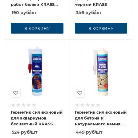
работ белый KRASS
черный KRASS
300мл
190
руб
/шт
346
руб
/шт
В КОРЗИНУ
В КОРЗИНУ
Герметик силиконовый
Герметик силиконовый
для аквариумов
для бетона и
бесцветный KRASS
натурального камня
300мл
Серый KRASS 300мл
524
руб
/шт
449
руб
/шт