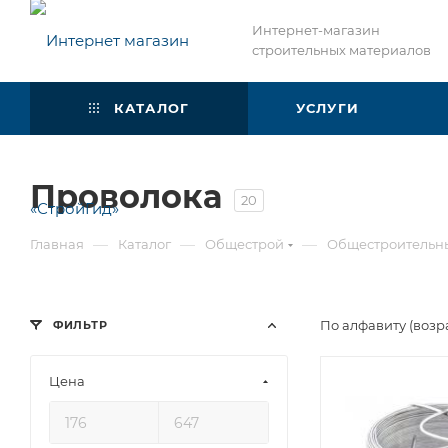
Интернет-магазин
строительных материалов
КАТАЛОГ
УСЛУГИ
Проволока
20
—
—
—
Главная
Каталог
Общестрой
Общестроительн
По алфавиту (возр
ФИЛЬТР
Цена