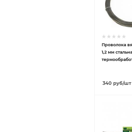
Проволока в
1,2 мм стальн
термообрабо
340
руб
/шт