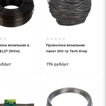
ока вязальная в
Проволока вязальная
1,27 (100м)
пакет 200 гр Tech-Krep
уб
/шт
176
руб
/шт