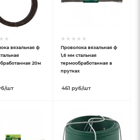
ока вязальная ф
Проволока вязальная ф
стальная
1,6 мм стальная
бработанная 20м
термообработанная в
прутках
уб
/шт
461
руб
/шт