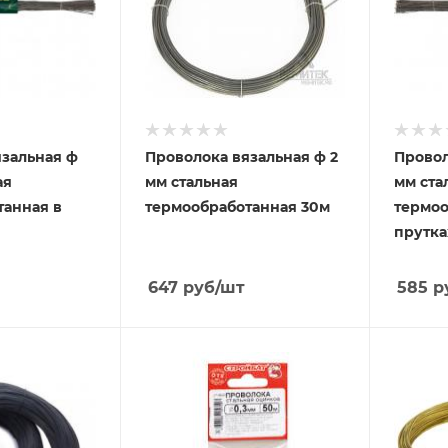
язальная ф
Проволока вязальная ф 2
Провол
ая
мм стальная
мм ста
танная в
термообработанная 30м
термоо
прутка
647
руб
/шт
585
р