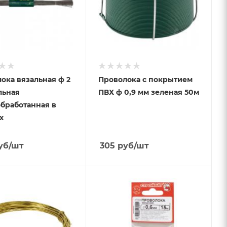
ока вязальная ф 2
Проволока с покрытием
льная
ПВХ ф 0,9 мм зеленая 50м
бработанная в
х
уб
/шт
305
руб
/шт