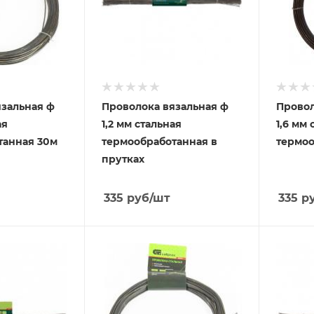
язальная ф
Проволока вязальная ф
Провол
ая
1,2 мм стальная
1,6 мм 
танная 30м
термообработанная в
термоо
прутках
335
руб
/шт
335
р