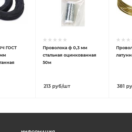
ОЧ ГОСТ
Проволока ф 0,3 мм
Провол
 мм
стальная оцинкованная
латунн
танная
50м
213
руб
/шт
381
ру
ИНФОРМАЦИЯ