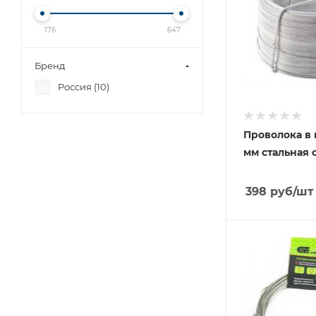
176
647
Бренд
Россия (
10
)
Проволока в 
мм стальная 
398
руб
/шт