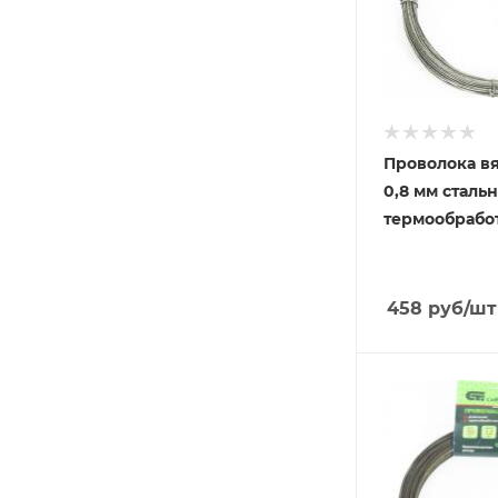
Проволока в
0,8 мм сталь
термообработ
458
руб
/шт