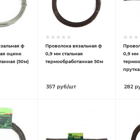
язальная ф
Проволока вязальная ф
Провол
ная оцинк
0,9 мм стальная
0,9 мм
анная (50м)
термообработанная 50м
термоо
прутка
357
руб
/шт
282
р