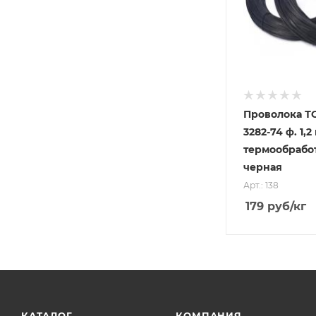
Проволока Т
3282-74 ф. 1,2
термообрабо
черная
Арт.: 138
179
руб
/кг
КАТАЛОГ
КОМПАНИЯ