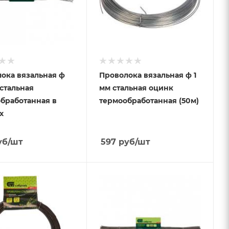
ока вязальная ф
Проволока вязальная ф 1
 стальная
мм стальная оцинк
бработанная в
термообработанная (50м)
х
уб
/шт
597
руб
/шт