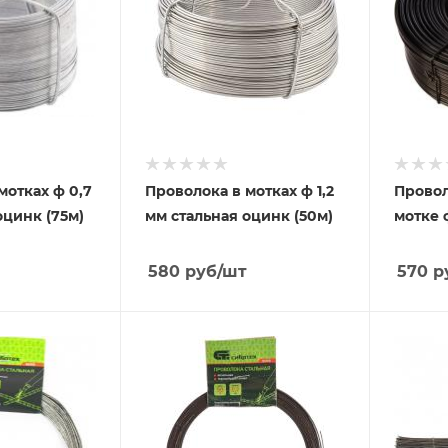
мотках ф 0,7
Проволока в мотках ф 1,2
Провол
оцинк (75м)
мм стальная оцинк (50м)
мотке ф
580
руб
/шт
570
р