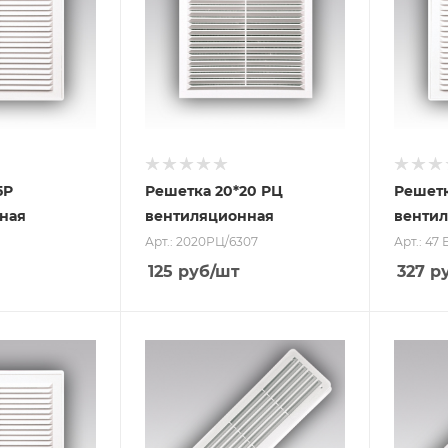
5Р
Решетка 20*20 РЦ
Решетк
ная
вентиляционная
вентил
Арт.: 2020РЦ/6307
Арт.: 47 
125
руб
/шт
327
р