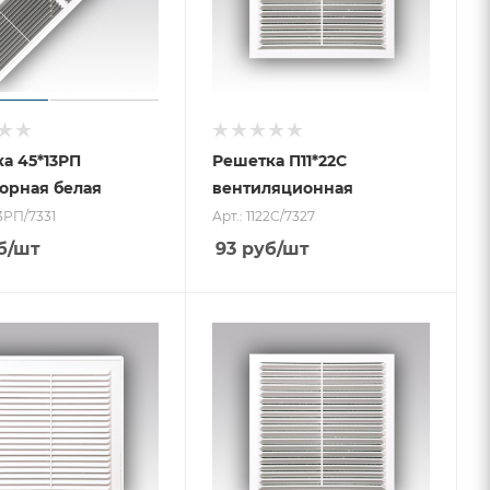
а 45*13РП
Решетка П11*22С
орная белая
вентиляционная
13РП/7331
Арт.: 1122С/7327
б
/шт
93
руб
/шт