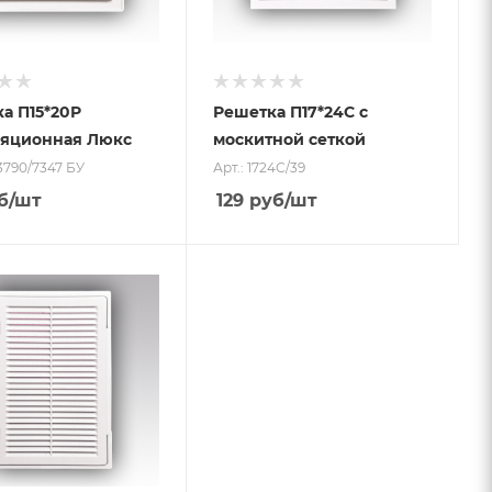
а П15*20Р
Решетка П17*24С с
ляционная Люкс
москитной сеткой
/3790/7347 БУ
Арт.: 1724С/39
б
/шт
129
руб
/шт