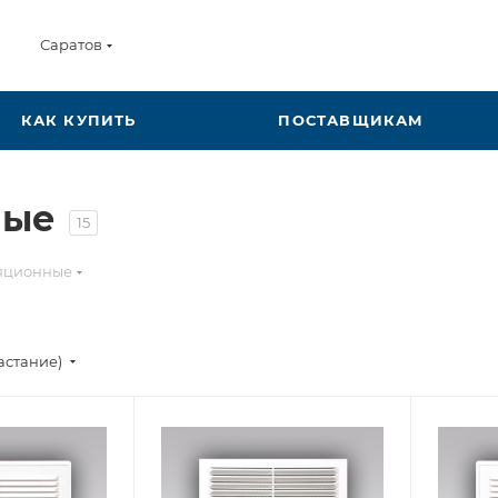
Саратов
КАК КУПИТЬ
ПОСТАВЩИКАМ
ные
15
яционные
астание)