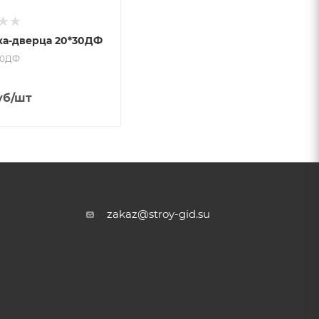
а-дверца 20*30ДФ
030ДФ
уб
/шт
zakaz@stroy-gid.su