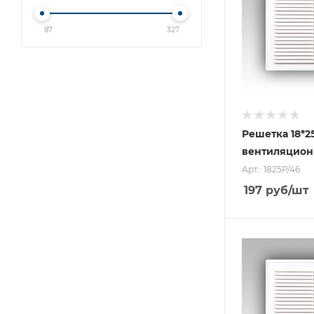
87
327
Решетка 18*2
вентиляцион
Арт.: 1825Р/46
197
руб
/шт