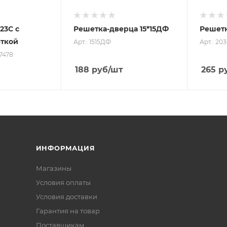
23С с
Решетка-дверца 15*15ДФ
Решетк
еткой
Арт.: 1515ДФ
Арт.: 2
/7478
188
руб
/шт
265
р
ИНФОРМАЦИЯ
Магазины
Условия оплаты
Условия доставки
Гарантия на товар
Поставщикам