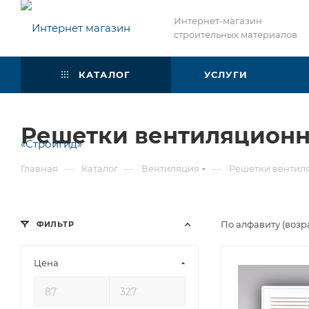
Интернет-магазин
строительных материалов
КАТАЛОГ
УСЛУГИ
Решетки вентиляцион
—
—
—
Главная
Каталог
Вентиляция
Решетки вентил
По алфавиту (возр
ФИЛЬТР
Цена