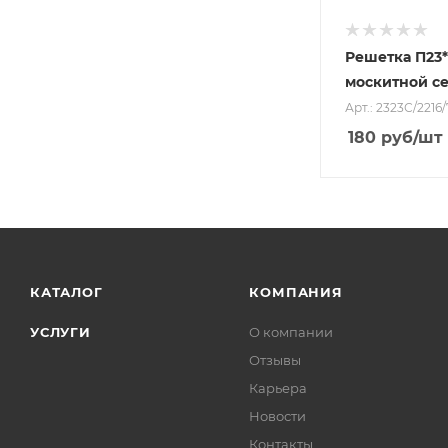
Решетка П23*
москитной с
Арт.: 2323С/2216
180
руб
/шт
КАТАЛОГ
КОМПАНИЯ
УСЛУГИ
О компании
Отзывы
Карьера
Новости
Контакты