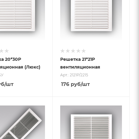
а 20*30Р
Решетка 21*21Р
яционная (Люкс)
вентиляционная
БУ
Арт.: 2121Р/2215
уб
/шт
176
руб
/шт