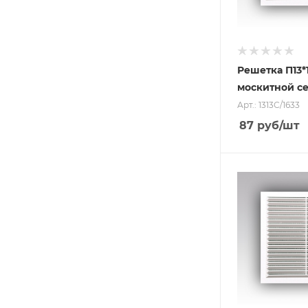
Решетка П13*
москитной с
Арт.: 1313С/1633
87
руб
/шт