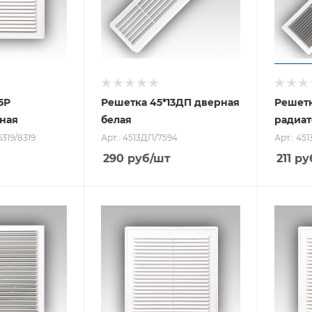
5Р
Решетка 45*13ДП дверная
Решетк
ная
белая
радиат
6319/8319
Арт.: 4513ДП/7594
Арт.: 45
290
руб
/шт
211
ру