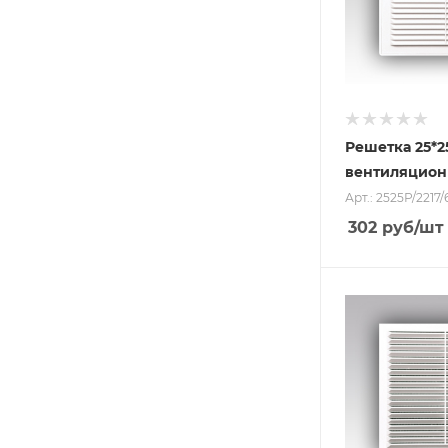
Решетка 25*2
вентиляцион
Арт.: 2525Р/2217/
302
руб
/шт