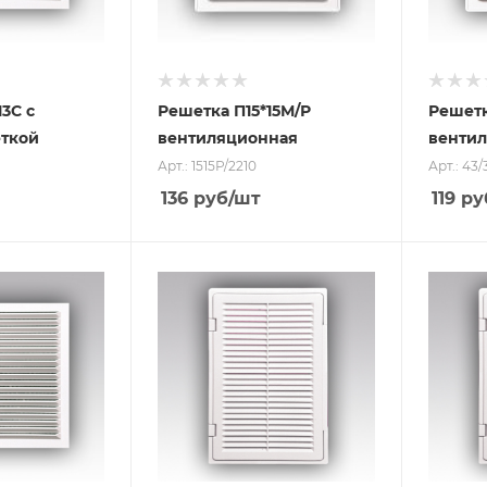
13С с
Решетка П15*15М/Р
Решетк
еткой
вентиляционная
венти
Арт.: 1515Р/2210
Арт.: 43
136
руб
/шт
119
ру