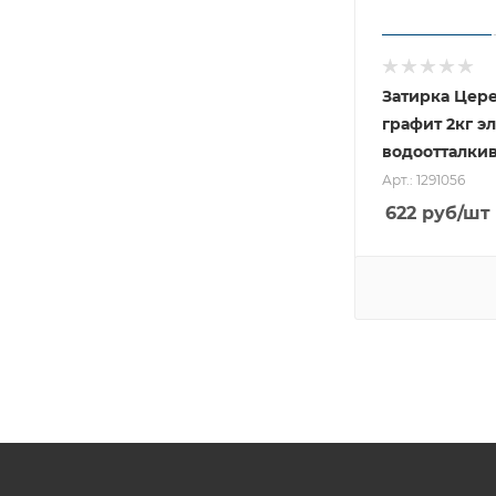
Затирка Цер
графит 2кг э
водоотталки
Арт.: 1291056
622
руб
/шт