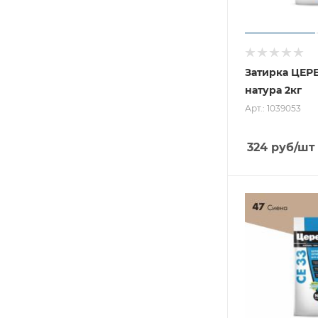
Затирка ЦЕР
натура 2кг
Арт.: 1039053
324
руб
/шт