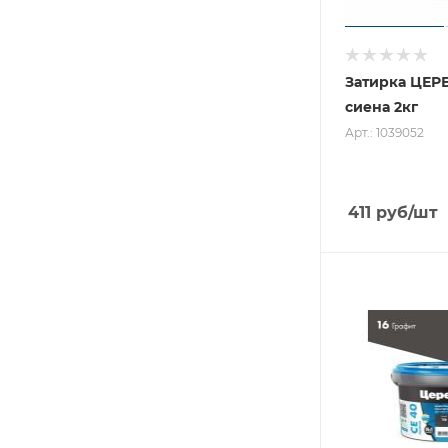
Затирка ЦЕР
сиена 2кг
Арт.: 1039052
411
руб
/шт