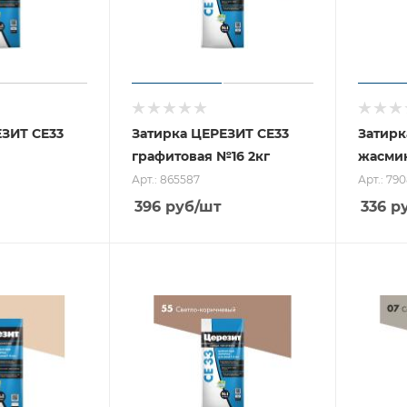
ЕЗИТ CE33
Затирка ЦЕРЕЗИТ CE33
Затирк
графитовая №16 2кг
жасми
Арт.: 865587
Арт.: 79
396
руб
/шт
336
р