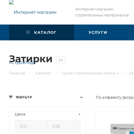
Интернет-магазин
строительных материалов
КАТАЛОГ
УСЛУГИ
Затирки
24
—
—
—
Главная
Каталог
Сухие строительные смеси
За
По алфавиту (возр
ФИЛЬТР
Цена