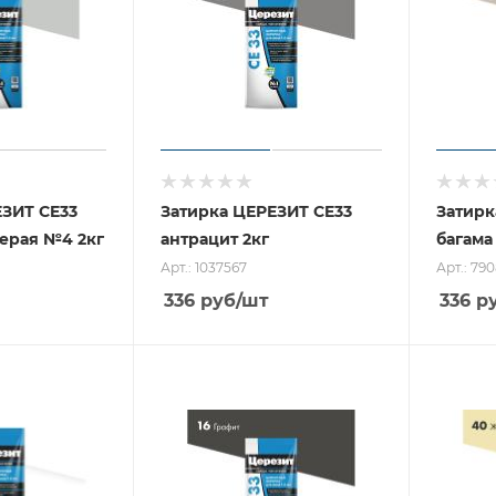
Т CE33
Затирка ЦЕРЕЗИТ CE33
Затирк
ерая №4 2кг
антрацит 2кг
багама
Арт.: 1037567
Арт.: 79
336
руб
/шт
336
р