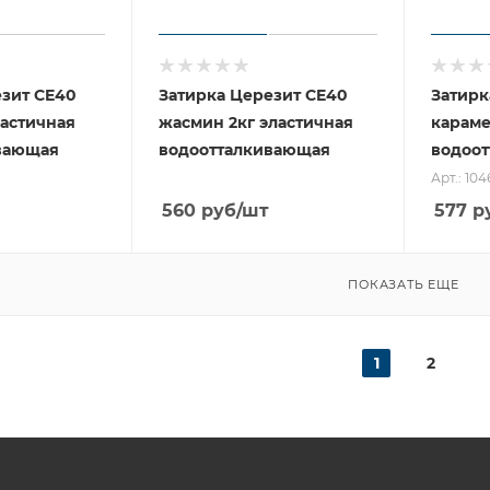
езит CE40
Затирка Церезит CE40
Затирк
ластичная
жасмин 2кг эластичная
караме
вающая
водоотталкивающая
водоо
Арт.: 10
560
руб
/шт
577
р
ПОКАЗАТЬ ЕЩЕ
1
2