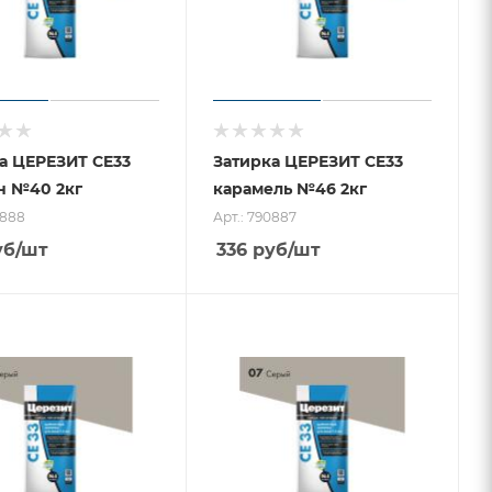
а ЦЕРЕЗИТ CE33
Затирка ЦЕРЕЗИТ CE33
н №40 2кг
карамель №46 2кг
0888
Арт.: 790887
уб
/шт
336
руб
/шт