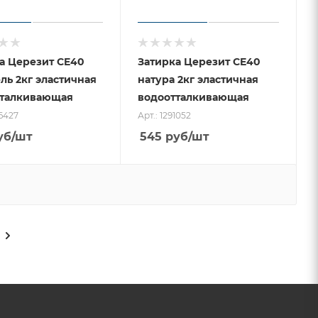
а Церезит CE40
Затирка Церезит CE40
ль 2кг эластичная
натура 2кг эластичная
тталкивающая
водоотталкивающая
46427
Арт.: 1291052
уб
/шт
545
руб
/шт