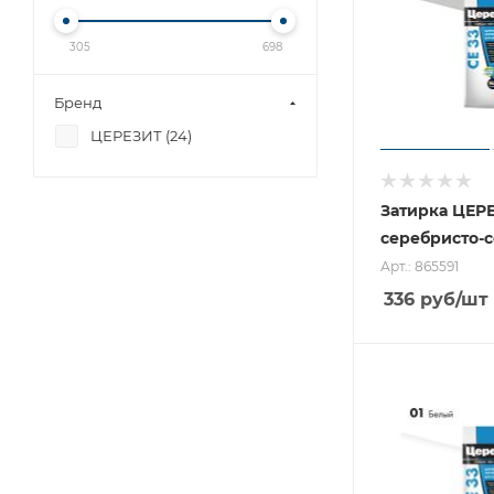
305
698
Бренд
ЦЕРЕЗИТ (
24
)
Затирка ЦЕРЕЗИ
серебристо-с
Арт.: 865591
336
руб
/шт