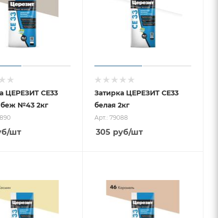
а ЦЕРЕЗИТ CE33
Затирка ЦЕРЕЗИТ CE33
 беж №43 2кг
белая 2кг
0890
Арт.: 79088
уб
/шт
305
руб
/шт