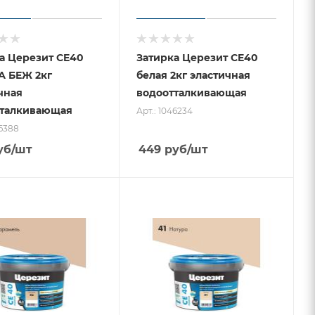
а Церезит CE40
Затирка Церезит CE40
А БЕЖ 2кг
белая 2кг эластичная
чная
водоотталкивающая
тталкивающая
Арт.: 1046234
46388
уб
/шт
449
руб
/шт