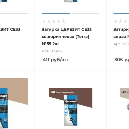
ЕЗИТ CE33
Затирка ЦЕРЕЗИТ CE33
Затирк
св.коричневая (Terra)
серая 
№55 2кг
Арт.: 79
Арт.: 873876
411
руб
/шт
305
р