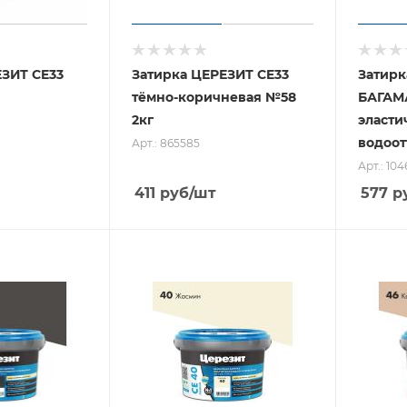
ЕЗИТ CE33
Затирка ЦЕРЕЗИТ CE33
Затирк
тёмно-коричневая №58
БАГАМ
2кг
эласти
водоо
Арт.: 865585
Арт.: 10
411
руб
/шт
577
р