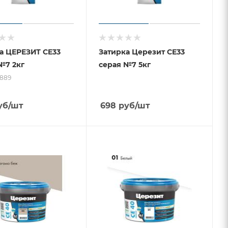
а ЦЕРЕЗИТ CE33
Затирка Церезит CE33
№7 2кг
серая №7 5кг
0889
уб
/шт
698
руб
/шт