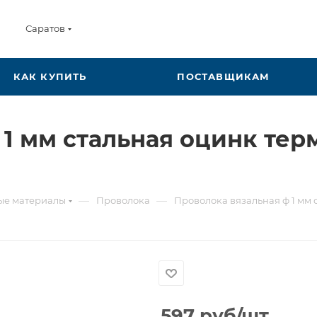
Саратов
КАК КУПИТЬ
ПОСТАВЩИКАМ
 1 мм стальная оцинк те
—
—
ые материалы
Проволока
Проволока вязальная ф 1 мм 
597
руб
/шт