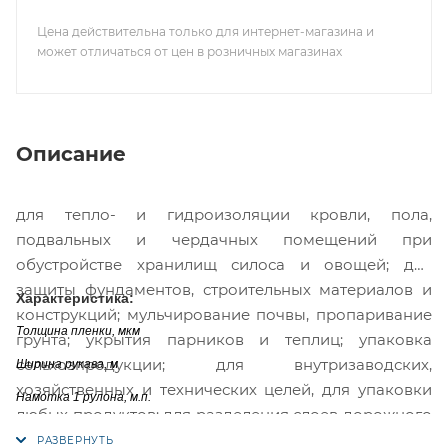
Цена действительна только для интернет-магазина и
может отличаться от цен в розничных магазинах
Описание
для тепло- и гидроизоляции кровли, пола,
подвальных и чердачных помещений при
обустройстве хранилищ силоса и овощей; для
защиты фундаментов, строительных материалов и
Характеристика:
конструкций; мульчирование почвы, пропаривание
Толщина пленки, мкм
грунта; укрытия парников и теплиц; упаковка
сельхозпродукции; для внутризаводских,
Ширина рукава, м
хозяйственных и технических целей, для упаковки
Намотка 1 рулона, м.п.
любых продуктов; для разделения слоев дорожного
полотна; для кровельных работ; для гидрозащиты и