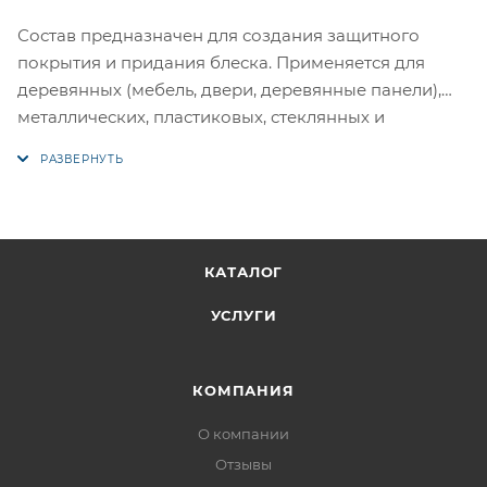
Состав предназначен для создания защитного
покрытия и придания блеска. Применяется для
деревянных (мебель, двери, деревянные панели),
металлических, пластиковых, стеклянных и
минеральных поверхностей (керамика, камень,
бетон, кирпич). Благодаря составу, лак служит для
наружных и внутренних работ.
КАТАЛОГ
УСЛУГИ
КОМПАНИЯ
О компании
Отзывы