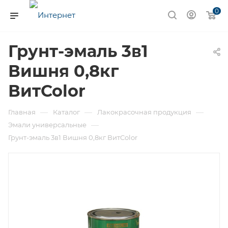
0
Грунт-эмаль 3в1
Вишня 0,8кг
ВитColor
—
—
—
Главная
Каталог
Лакокрасочная продукция
—
Эмали универсальные
Грунт-эмаль 3в1 Вишня 0,8кг ВитColor