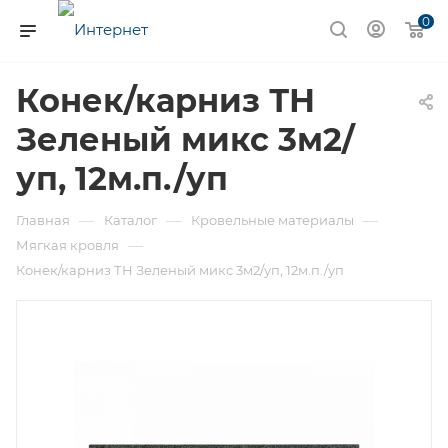
0
Конек/карниз ТН
Зеленый микс 3м2/
уп, 12м.п./уп
—
—
—
Главная
Каталог
Кровельные материалы
—
Мягкая кровля
Конек/карниз ТН Зеленый микс 3м2/уп, 12м.п./уп