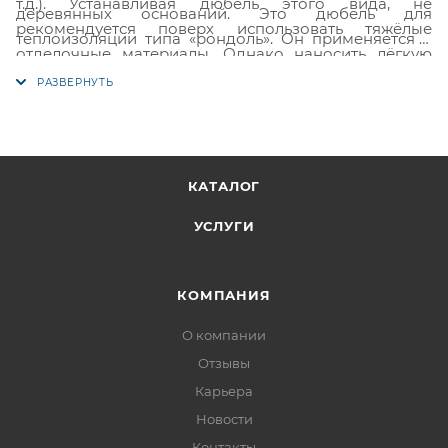
т.д.). Устанавливая дюбель этого вида, не
деревянных оснований. Это дюбель для
рекомендуется поверх использовать тяжёлые
теплоизоляции типа «рондоль». Он применяется в
отделочные материалы. Однако наносить лёгкую
тех случаях, когда речь идёт о монтаже утеплителей
штукатурку не запрещается.
к деревянной обрешётке или фасаду. Метиз
отличается отсутствием распорной части и насечек
на самом стержне.
КАТАЛОГ
УСЛУГИ
КОМПАНИЯ
О компании
Отзывы
Карьера
Новости
Контакты