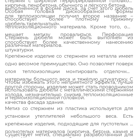
стержня с широкой перфорированной головкой,
кирпича, пенобетона, обычного и лёгкого бетона.
выполненной в форме диска. За счёт этого дюбель
Особая головка дискообразной формы
для теплоизоляции получил второе название –
способствует более плотному прижиму
«дюбель тарельчатый».
теплоизоляционного материала. Кроме того, она
мешает метизу провалиться. Перфорация
Стержень дюбеля может быть выполнен из
способствует более качественному нанесению
различных материалов.
штукатурки.
Крепёжное изделие со стержнем из металла имеет
одно весомое преимущество. Оно позволяет поверх
слоя теплоизоляции монтировать отделочные
материалы большого веса и тяжёлую штукатурку. С
Чтобы избежать этого неприятного эффекта, лучше
другой стороны, изделие может стать проводником
использовать дюбели с металлическими стержнями
холода, незначительно снизив теплоизоляционные
и термоизоляционной головкой.
качества фасада здания.
Метиз со стержнем из пластика используется для
установки утеплителей небольшого веса. Есть
крепёжные изделия, подходящие для пустотелых и
полнотелых материалов (кирпича, бетона, камня и
Существует метиз, специально разработанный для