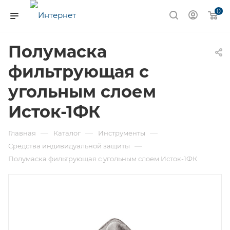
0
Полумаска
фильтрующая с
угольным слоем
Исток-1ФК
—
—
—
Главная
Каталог
Инструменты
—
Средства индивидуальной защиты
Полумаска фильтрующая с угольным слоем Исток-1ФК