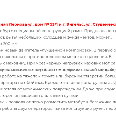
ая Леонова ул, дом № 53/1 и г. Энгельс, ул. Студенчес
тобур с специальной конструкцией рамы. Предназначен 
бот, рытья небольших колодцев и фундаментов. Может
о 300 мм.
ан новый двигатель улучшенной компоновки. В первую 
н находится в противоположном месте от сцепления. В
 к маховику. При чрезмерных нагрузках маховик мог р
оломка исключена полностью. Надежность новой модели 
редназначена для работы одному или в паре. При рабо
и работе на тяжелом грунте или бурении отверстий больш
ператора не обойтись. Кроме того такая конструкция эф
двигателя от механических повреждений. Да же при случ
 сторон он защищен стальными дугами.
мы позволяют легко разместить мотобур в багажнике л
 работы двух операторов, из-за конструкции ручек нео