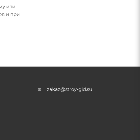
му или
ов и при
zakaz@stroy-gid.su