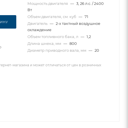
Мощность двигателя
—
3, 26 л.с. / 2400
Вт
Объем двигателя, см. куб
—
71
ЗИНУ
Двигатель
—
2-х тактный воздушное
охлаждение
Объем топливного бака, л
—
1,2
Длина шнека, мм
—
800
о
Диаметр приводного вала, мм
—
20
тернет-магазина и может отличаться от цен в розничных