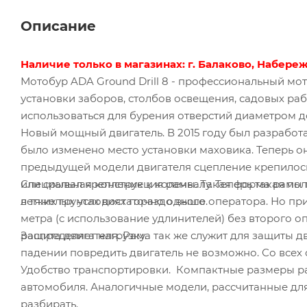
Описание
Наличие только в магазинах: г. Балаково, Набережн
Мотобур ADA Ground Drill 8 - профессиональный мо
установки заборов, столбов освещения, садовых ра
использоваться для бурения отверстий диаметром д
Новый мощный двигатель. В 2015 году был разработ
было изменено место установки маховика. Теперь о
предыдущей модели двигателя сцепление крепилось
или срывал крепление к коленвалу. Теперь такая п
Специальная конструкция рамы. Такая форма рамы п
в тяжелых условиях гораздо выше.
легких грунтах достаточно одного оператора. Но пр
метра (с использование удлинителей) без второго о
распределяет нагрузку.
Защита двигателя. Рама так же служит для защиты 
падении повредить двигатель не возможно. Со всех
Удобство транспортировки. Компактные размеры ра
автомобиля. Аналогичные модели, рассчитанные для
разбирать.