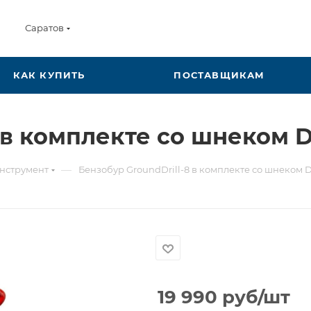
Саратов
КАК КУПИТЬ
ПОСТАВЩИКАМ
 в комплекте со шнеком Dr
—
нструмент
Бензобур GroundDrill-8 в комплекте со шнеком Dr
19 990
руб
/шт