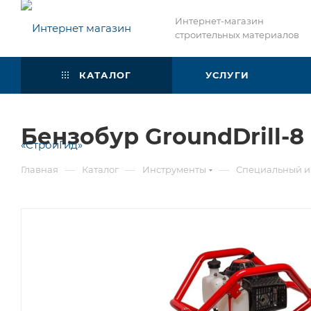
Интернет-магазин
строительных материалов
КАТАЛОГ
УСЛУГИ
Бензобур GroundDrill-8
—
—
—
Главная
Каталог
Инструменты
Специальный и