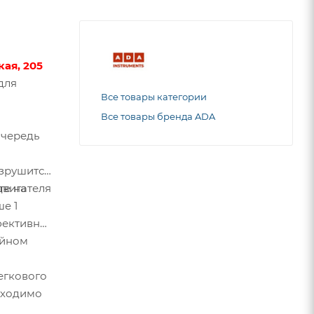
кая, 205
для
Все товары категории
Все товары бренда ADA
очередь
азрушится
двигателя
те на
е 1
фективно
айном
егкового
бходимо