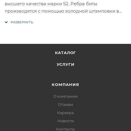
высшего качества марки S2. Ребра биты
производятся с помощью холодной штамповки в
соответствии с точной спецификацией. Кончик
проходит специальный процесс закалки при
температурах до 870°C. Результатом является
насадка с твердостью 60 HRC с высоким сроком
службы. Намагниченный шлиц. Высокая точность.
КАТАЛОГ
УСЛУГИ
КОМПАНИЯ
О компании
Отзывы
Карьера
Новости
Контакты