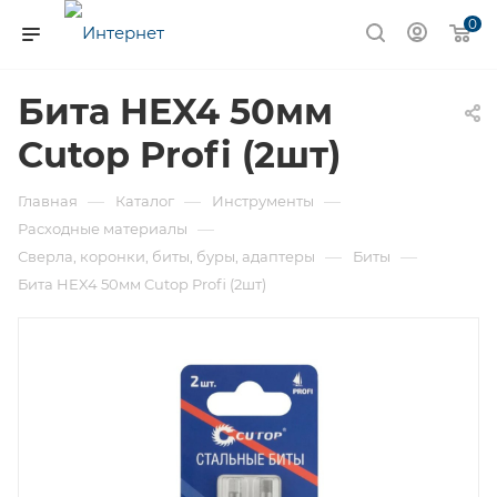
0
Бита HEX4 50мм
Cutop Profi (2шт)
—
—
—
Главная
Каталог
Инструменты
—
Расходные материалы
—
—
Сверла, коронки, биты, буры, адаптеры
Биты
Бита HEX4 50мм Cutop Profi (2шт)