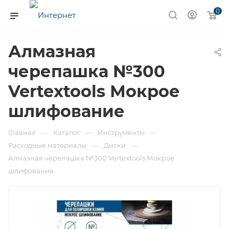
0
Алмазная
черепашка №300
Vertextools Мокрое
шлифование
—
—
—
Главная
Каталог
Инструменты
—
—
Расходные материалы
Диски
Алмазная черепашка №300 Vertextools Мокрое
шлифование