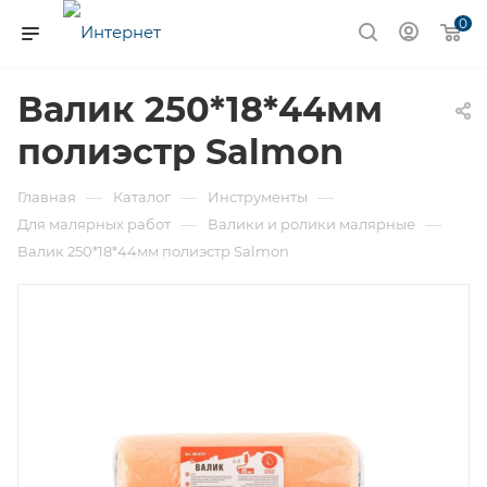
0
Валик 250*18*44мм
полиэстр Salmon
—
—
—
Главная
Каталог
Инструменты
—
—
Для малярных работ
Валики и ролики малярные
Валик 250*18*44мм полиэстр Salmon