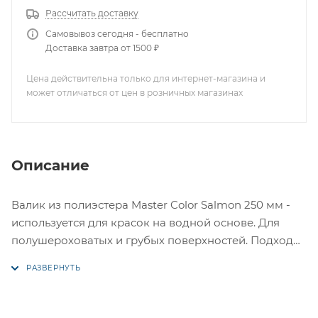
Рассчитать доставку
Самовывоз сегодня - бесплатно
Доставка завтра от 1500 ₽
Цена действительна только для интернет-магазина и
может отличаться от цен в розничных магазинах
Описание
Валик из полиэстера Master Color Salmon 250 мм -
используется для красок на водной основе. Для
полушероховатых и грубых поверхностей. Подходит
для внутренних работ с грубым поверхностями,
каменной кладкой и нестроганой древесиной.
Подходит для работы с силикатными красками.
Обеспечивает высокий уровень