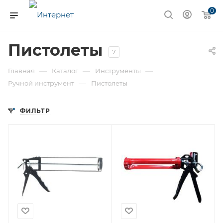
0
Пистолеты
7
—
—
—
Главная
Каталог
Инструменты
—
Ручной инструмент
Пистолеты
ФИЛЬТР